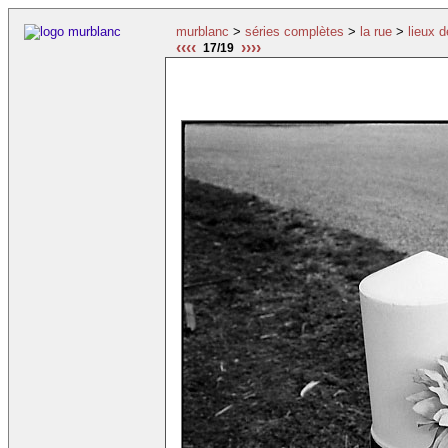
murblanc
>
séries complètes
>
la rue
>
lieux 
‹‹‹‹
››››
17/19