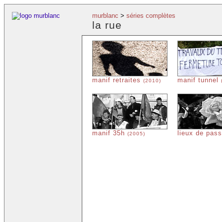
murblanc
>
séries complètes
la rue
manif retraites
manif tunnel
(2010)
manif 35h
lieux de pas
(2005)