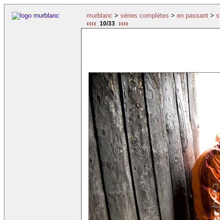
murblanc
>
séries complètes
>
en passant
>
s
‹‹‹‹
››››
10/33