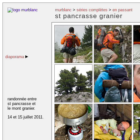
murblanc
>
séries complètes
>
en passant
st pancrasse granier
diaporama
randonnée entre
st pancrasse et
le mont granier.
14 et 15 juillet 2011.