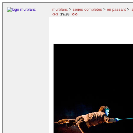
murblanc
>
séries complètes
>
en passant
>
l
‹‹‹‹
››››
19/28