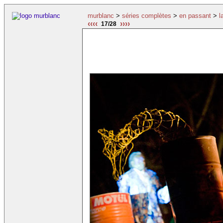
murblanc
>
séries complètes
>
en passant
>
l
‹‹‹‹
››››
17/28