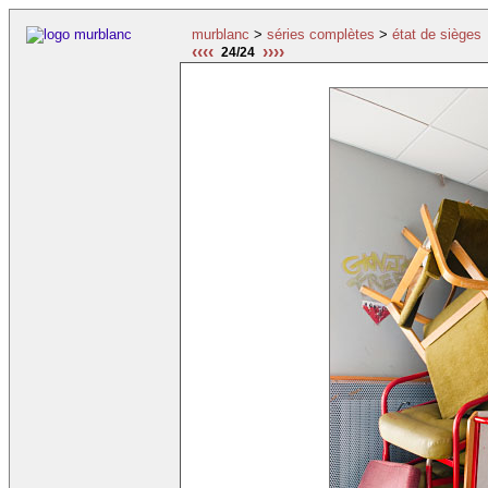
murblanc
>
séries complètes
>
état de sièges
‹‹‹‹
››››
24/24