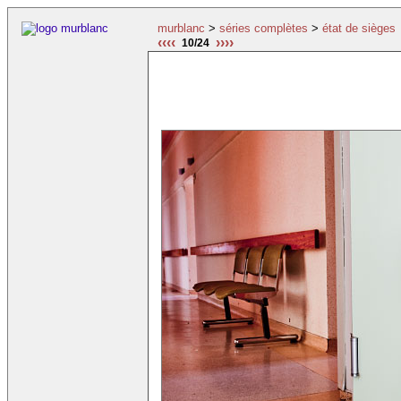
murblanc
>
séries complètes
>
état de sièges
‹‹‹‹
››››
10/24