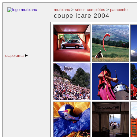
murblanc
>
séries complètes
>
parapente
coupe icare 2004
diaporama