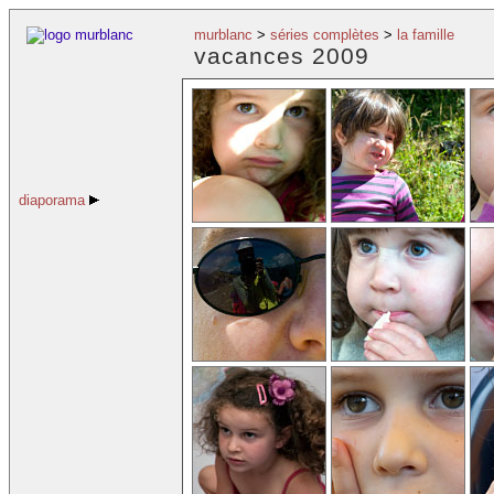
murblanc
>
séries complètes
>
la famille
vacances 2009
diaporama