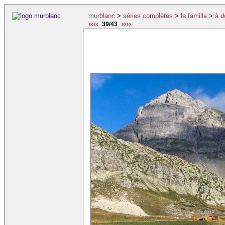
murblanc
>
séries complètes
>
la famille
>
à d
‹‹‹‹
››››
39/43