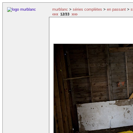
murblanc
>
séries complètes
>
en passant
>
s
‹‹‹‹
››››
12/33