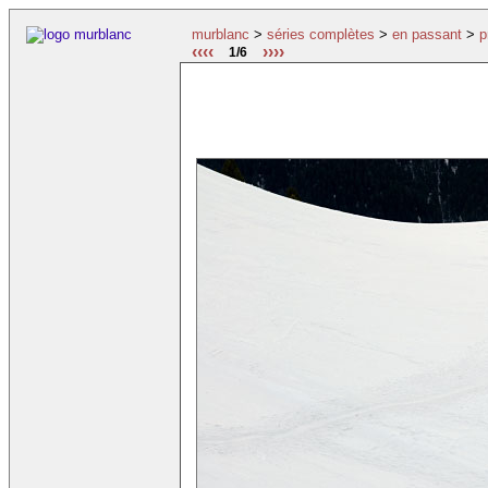
murblanc
>
séries complètes
>
en passant
>
p
‹‹‹‹
››››
1/6