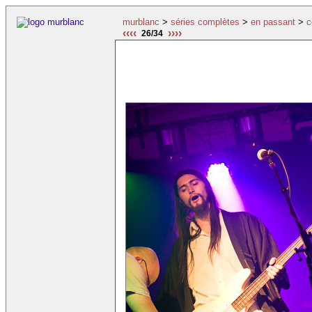
murblanc
>
séries complètes
>
en passant
>
c
‹‹‹‹
››››
26/34