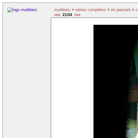
murblanc
>
séries complètes
>
en passant
>
c
‹‹‹‹
››››
21/34