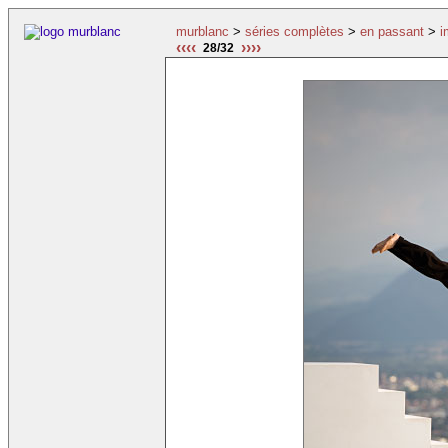
murblanc
>
séries complètes
>
en passant
>
i
‹‹‹‹
››››
28/32