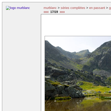
murblanc
>
séries complètes
>
en passant
>
g
‹‹‹‹
››››
17/19