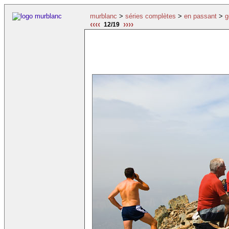
murblanc
>
séries complètes
>
en passant
>
g
‹‹‹‹
››››
12/19