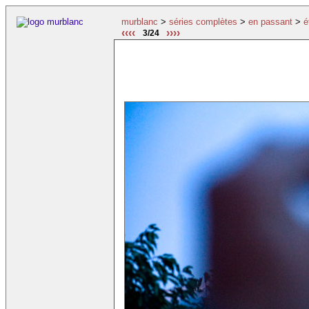
murblanc
>
séries complètes
>
en passant
>
é
‹‹‹‹
››››
3/24