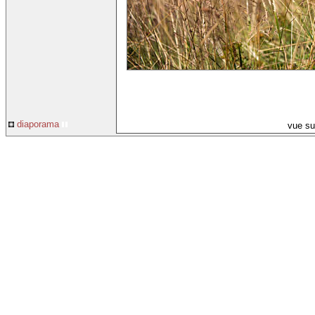
diaporama
vue su