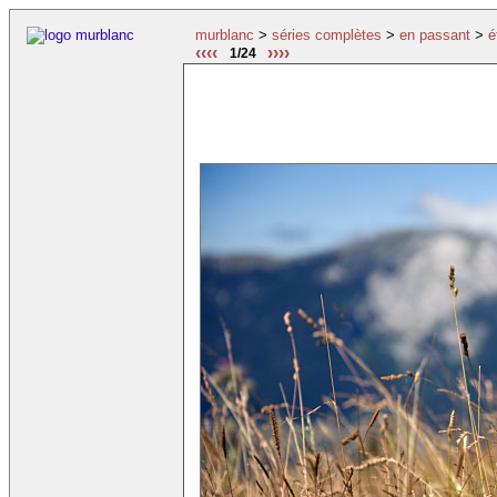
murblanc
>
séries complètes
>
en passant
>
é
‹‹‹‹
››››
1/24