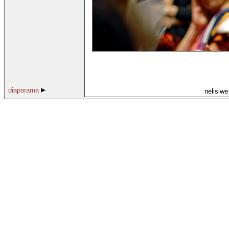
diaporama
nelisiw