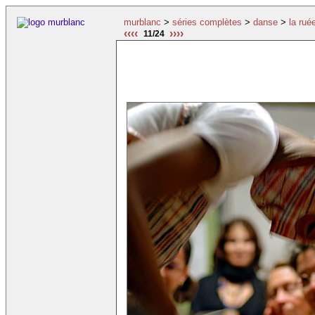
murblanc
>
séries complètes
>
danse
>
la rué
‹‹‹‹
››››
11/24