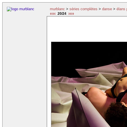
murblanc
>
séries complètes
>
danse
>
élans 
‹‹‹‹
››››
20/24