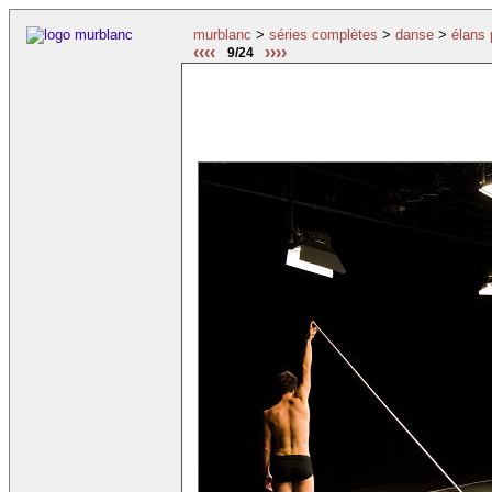
murblanc
>
séries complètes
>
danse
>
élans 
‹‹‹‹
››››
9/24