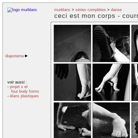
murblanc
>
séries complètes
>
danse
ceci est mon corps - courr
diaporama
voir aussi :
-
projet x et
four body forms
-
élans plastiques