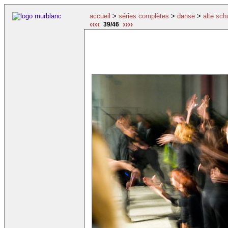
accueil
>
séries complètes
>
danse
>
alte sch
‹‹‹‹
››››
39/46