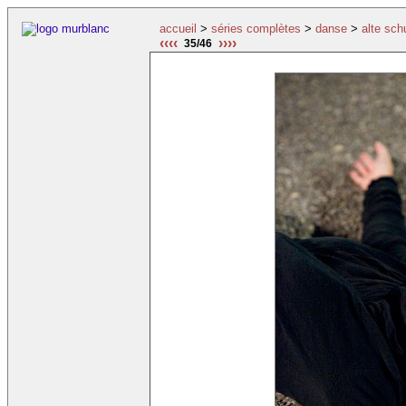
accueil
>
séries complètes
>
danse
>
alte sch
‹‹‹‹
››››
35/46