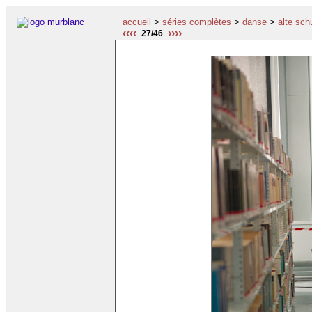
accueil
>
séries complètes
>
danse
>
alte sch
‹‹‹‹
››››
27/46