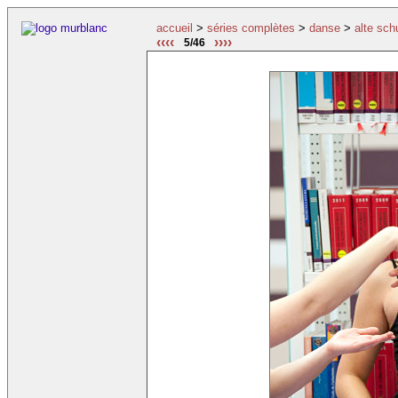
accueil
>
séries complètes
>
danse
>
alte sch
‹‹‹‹
››››
5/46