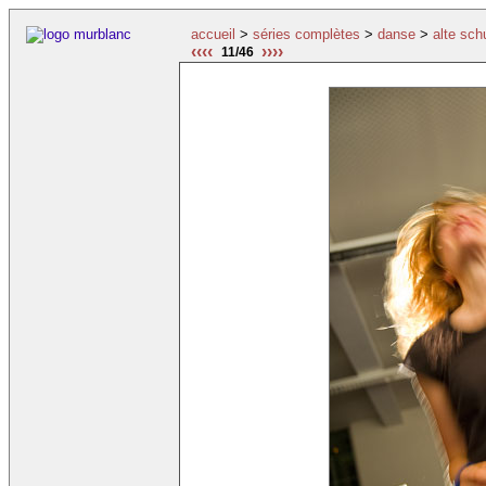
accueil
>
séries complètes
>
danse
>
alte sch
‹‹‹‹
››››
11/46