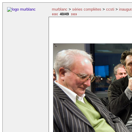
murblanc
>
séries complètes
>
ccsti
>
inaugur
‹‹‹‹
››››
40/49