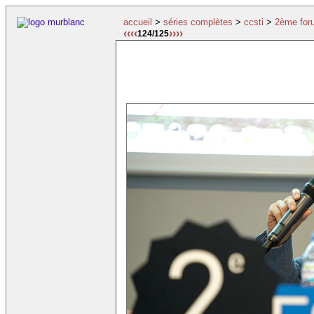
accueil
>
séries complètes
>
ccsti
>
2ème for
‹‹‹‹
››››
124/125