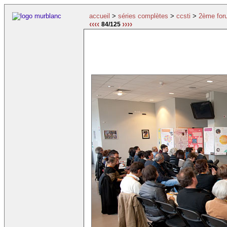
accueil
>
séries complètes
>
ccsti
>
2ème for
‹‹‹‹
››››
84/125