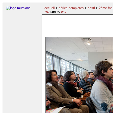
accueil
>
séries complètes
>
ccsti
>
2ème for
‹‹‹‹
››››
68/125