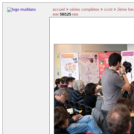
accueil
>
séries complètes
>
ccsti
>
2ème for
‹‹‹‹
››››
58/125