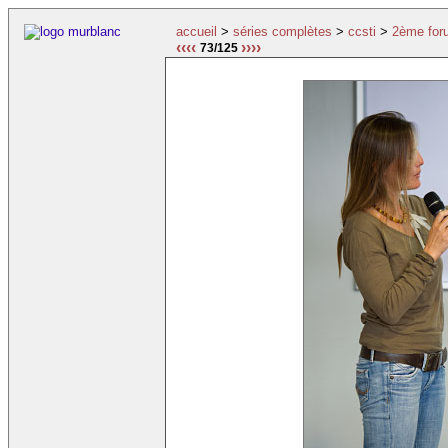
accueil
>
séries complètes
>
ccsti
>
2ème for
‹‹‹‹
››››
73/125