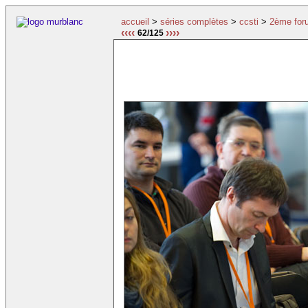
accueil
>
séries complètes
>
ccsti
>
2ème for
‹‹‹‹
››››
62/125