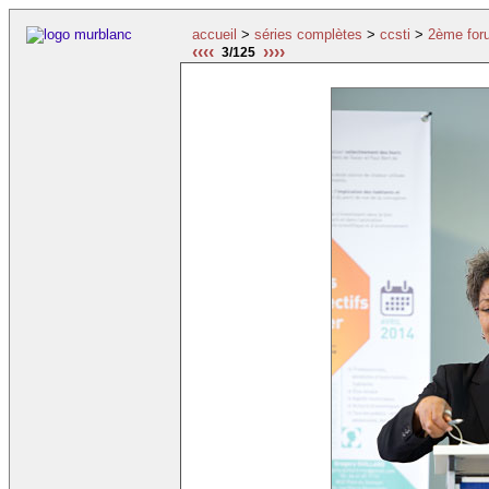
accueil
>
séries complètes
>
ccsti
>
2ème for
‹‹‹‹
››››
3/125