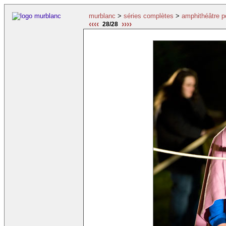
murblanc
>
séries complètes
>
amphithéâtre p
‹‹‹‹
››››
28/28