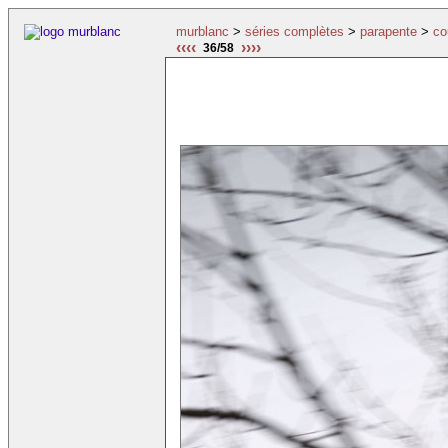
murblanc
>
séries complètes
>
parapente
>
co
‹‹‹‹
››››
36/58