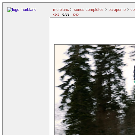
murblanc
>
séries complètes
>
parapente
>
co
‹‹‹‹
››››
6/58