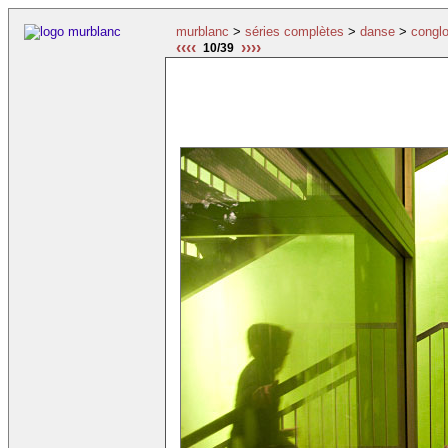
murblanc
>
séries complètes
>
danse
>
congl
‹‹‹‹
››››
10/39